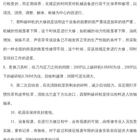
行检查的，而定期保养，在规定的时间里对机械设备进行若干次保养和修理，以
清洗、润滑、调整、解体、检修为中心内容进行。
7
、
塑料破碎机
的大修就是说明这个设备的损磨的很严重或是损坏的很严重，
机械的性能显著下降，这个时候是进行大修，如机械的动力性能显著下降、油耗
增加、操纵不灵、声音异常或设备已不能发挥正常的生产性能的条件下，所采取
的一种全面的彻底的恢复性修理手段，这个时候，应该按规定来进行大修，同时
安排好工作的进度。
8
、更换刀具时，动刀与定刀之间的间隙：
20HP
以上破碎机
0.8MM
为佳，
20HP
以
下的破碎机
0.5MM
为佳。回收料越薄，间隙可适当调大。
9
、第二次启动前，应先清除机室所剩余的碎料，减少启动阻力。应定期打开
惯性罩和皮带轮罩，清除法兰盘下方出灰口，因塑料破碎机室排出粉料进入转轴
轴承。
10
、机器应保持良好接地。
11
、设备报废。在进行大修过程中，会有报废的可能，由维修专业人员负责
实施，要有记录，有验收。对于超过和接近报废年限的设备安装前应提供大修验
收合格证明，同时做好报废的记录。