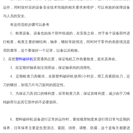
运作，同时按对应的设备安全技术性能的相关要求来维护，可以有效的保障设备
与人员的安全。
有这些流程步骤可以参考
1
、检查设备。设备也由各个部件组成的，在安装之前，对于各个设备部件进
行检查，检查主要的钢结构，轴承，螺栓等就情况，同时对于零件的表面情况是
否防腐等，这个要做好一个记录，以备以后检验。
2
、应把
塑料破碎机
安置通风位置，保证电机工作热量散发，延长其寿命。
3
、应定期对轴承加注润滑油，保证轴承间的润滑性。
4
、定期检查刀具螺丝，全新塑料破碎机使用
1
小时后，用工具紧固动刀，定
刀的螺丝，加强刀片与刀架间的固定性。
5
、为保证刀具切口的锋利度，应常检查刀具，保证其锋利度，减少由于刀锋
钝缺而引起其它部件的不必要损坏。
6
、塑料破碎机设备进行正常的运作时，要按规章制度来进行而日常与定期的
保养，日常保养主要是负责清洁、紧固、润滑、调整、防腐，这个是每天都要进